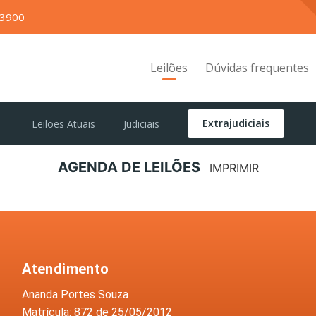
-3900
Leilões
Dúvidas frequentes
Extrajudiciais
Leilões Atuais
Judiciais
AGENDA
DE LEILÕES
IMPRIMIR
Atendimento
Ananda Portes Souza
Matrícula: 872 de 25/05/2012