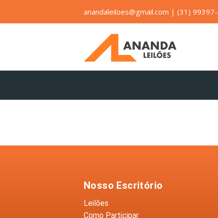
anandaleiloes@gmail.com
|
(31) 99397
Nosso Escritório
Leilões
Como Participar