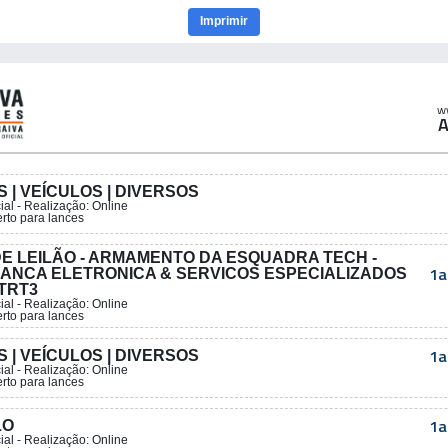
Imprimir
w
A
S | VEÍCULOS | DIVERSOS
ial
- Realização:
Online
erto para lances
E LEILÃO - ARMAMENTO DA ESQUADRA TECH -
1a
ANCA ELETRONICA & SERVICOS ESPECIALIZADOS
 TRT3
ial
- Realização:
Online
erto para lances
1a
S | VEÍCULOS | DIVERSOS
ial
- Realização:
Online
erto para lances
1a
LO
ial
- Realização:
Online