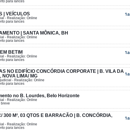
erto para lances
1a
S | VEÍCULOS
ial
- Realização:
Online
erto para lances
AMENTO | SANTA MÔNICA, BH
ial
- Realização:
Online
erto para lances
1a
 EM BETIM
ial
- Realização:
Online
erto para lances
AS NO EDIFÍCIO CONCÓRDIA CORPORATE | B. VILA DA
1a
 NOVA LIMA/ MG
judicial
- Realização:
Online
erto para lances
ento no B. Lourdes, Belo Horizonte
ial
- Realização:
Online
 breve
/ 300 M², 03 QTOS E BARRACÃO | B. CONCÓRDIA,
1a
ial
- Realização:
Online
erto para lances