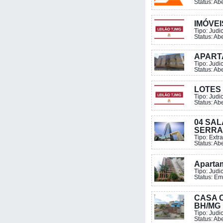
Status: Ab
IMÓVEI
Tipo:
Judic
Status: Ab
APART
Tipo:
Judic
Status: Ab
LOTES
Tipo:
Judic
Status: Ab
04 SAL
SERRA,
Tipo:
Extra
Status: Ab
Apartam
Tipo:
Judic
Status: Em
CASA C
BH/MG
Tipo:
Judic
Status: Ab